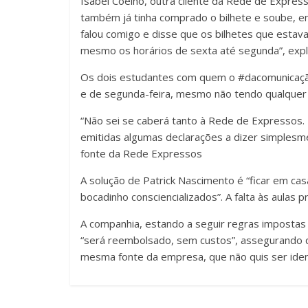
Isabel Coelho, outra cliente da Rede de Express
também já tinha comprado o bilhete e soube, en
falou comigo e disse que os bilhetes que estav
mesmo os horários de sexta até segunda”, expli
Os dois estudantes com quem o #dacomunicação f
e de segunda-feira, mesmo não tendo qualquer 
“Não sei se caberá tanto à Rede de Expressos.
emitidas algumas declarações a dizer simplesm
fonte da Rede Expressos
A solução de Patrick Nascimento é “ficar em ca
bocadinho consciencializados”. A falta às aulas p
A companhia, estando a seguir regras impostas p
“será reembolsado, sem custos”, assegurando qu
mesma fonte da empresa, que não quis ser ident