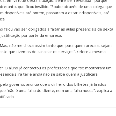
os, em virtude desta situação, sente-se “revoltada”, porque
tretanto, que ficou inválido. “Soube através de uma colega que
am disponíveis até ontem, passaram a estar indisponíveis, até
ca.
alou vão ser obrigados a faltar às aulas presenciais de sexta
justificação por parte da empresa.
 Mas, não me choca assim tanto que, para quem precisa, sejam
ente que tivemos de cancelar os serviços”, refere a mesma
sa”. O aluno já contactou os professores que “se mostraram um
resenciais irá ter e ainda não se sabe quem a justificará.
elo governo, anuncia que o dinheiro dos bilhetes já tirados
e “não é uma falha do cliente, nem uma falha nossa”, explica a
ificada.