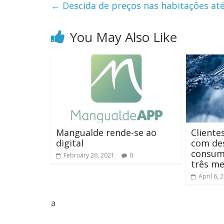
←
Descida de preços nas habitações at
You May Also Like
Mangualde rende-se ao
Cliente
digital
com de
consum
February 26, 2021
0
três m
April 6, 
a