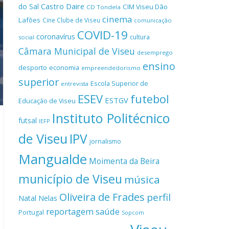
Castro Daire
do Sal
CIM Viseu Dão
CD Tondela
cinema
Lafões
Cine Clube de Viseu
comunicação
COVID-19
coronavírus
cultura
social
Câmara Municipal de Viseu
desemprego
ensino
desporto
economia
empreendedorismo
superior
Escola Superior de
entrevista
ESEV
futebol
ESTGV
Educação de Viseu
Instituto Politécnico
futsal
IEFP
de Viseu
IPV
jornalismo
Mangualde
Moimenta da Beira
município de Viseu
música
Oliveira de Frades
perfil
Natal
Nelas
reportagem
saúde
Portugal
Sopcom