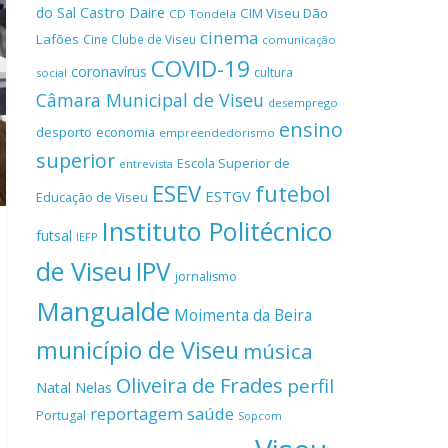
Castro Daire
do Sal
CIM Viseu Dão
CD Tondela
cinema
Lafões
Cine Clube de Viseu
comunicação
COVID-19
coronavírus
cultura
social
Câmara Municipal de Viseu
desemprego
ensino
desporto
economia
empreendedorismo
superior
Escola Superior de
entrevista
ESEV
futebol
ESTGV
Educação de Viseu
Instituto Politécnico
futsal
IEFP
de Viseu
IPV
jornalismo
Mangualde
Moimenta da Beira
município de Viseu
música
Oliveira de Frades
perfil
Natal
Nelas
reportagem
saúde
Portugal
Sopcom