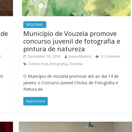
REGIONAL
lde
Município de Vouzela promove
concurso juvenil de fotografia e
pintura de natureza
e
December 18, 2018
Joana Martins
0 Comment
,
,
Cinclus Fest
fotografia
Vouzela
no
O Município de Vouzela promove até ao dia 14 de
janeiro o Concurso Juvenil Cinclus de Fotografia e
Pintura de
Read more