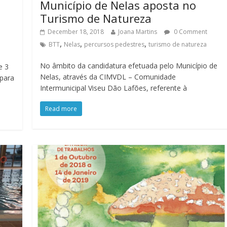
Município de Nelas aposta no
Turismo de Natureza
December 18, 2018
Joana Martins
0 Comment
,
,
,
BTT
Nelas
percursos pedestres
turismo de natureza
No âmbito da candidatura efetuada pelo Município de
e 3
Nelas, através da CIMVDL – Comunidade
 para
Intermunicipal Viseu Dão Lafões, referente à
Read more