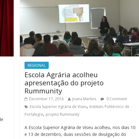
REGIONAL
Escola Agrária acolheu
apresentação do projeto
Rummunity
December 17, 2018
Joana Martins
0 Comment
,
Escola Superior Agrária de Viseu
Instituto Politécnico de
,
Portalegre
projeto Rummunity
de
A Escola Superior Agrária de Viseu acolheu, nos dias 10
e 13 de dezembro, duas sessões de divulgação do