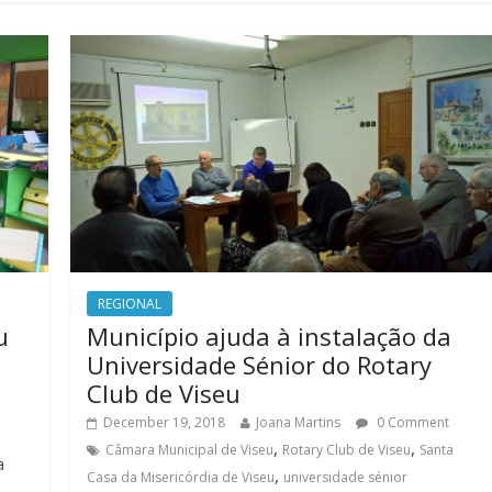
REGIONAL
u
Município ajuda à instalação da
Universidade Sénior do Rotary
Club de Viseu
December 19, 2018
Joana Martins
0 Comment
,
,
Câmara Municipal de Viseu
Rotary Club de Viseu
Santa
a
,
Casa da Misericórdia de Viseu
universidade sénior