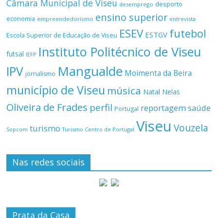
Câmara Municipal de Viseu
desporto
desemprego
ensino superior
economia
empreendedorismo
entrevista
ESEV
futebol
ESTGV
Escola Superior de Educação de Viseu
Instituto Politécnico de Viseu
futsal
IEFP
Mangualde
IPV
Moimenta da Beira
jornalismo
município de Viseu
música
Natal
Nelas
Oliveira de Frades
perfil
reportagem
saúde
Portugal
Viseu
Vouzela
turismo
Turismo Centro de Portugal
Sopcom
Nas redes sociais
Prata da Casa