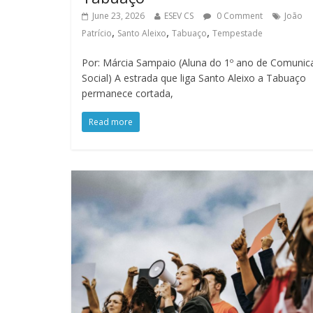
June 23, 2026
ESEV CS
0 Comment
João
,
,
,
Patrício
Santo Aleixo
Tabuaço
Tempestade
Por: Márcia Sampaio (Aluna do 1º ano de Comunic
Social) A estrada que liga Santo Aleixo a Tabuaço
permanece cortada,
Read more