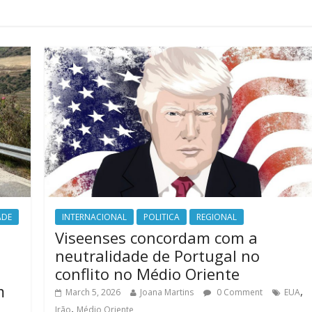
ADE
INTERNACIONAL
POLITICA
REGIONAL
Viseenses concordam com a
neutralidade de Portugal no
conflito no Médio Oriente
m
,
March 5, 2026
Joana Martins
0 Comment
EUA
,
Irão
Médio Oriente