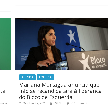
AGENDA
POLITICA
Mariana Mortágua anuncia que
sta
não se recandidatará à liderança
do Bloco de Esquerda
mara
October 27, 2025
CS ESEV
0 Comment