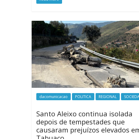
dacomunicacao
POLITICA
REGIONAL
SOCIED
Santo Aleixo continua isolada
depois de tempestades que
causaram prejuízos elevados e
Tabuaço