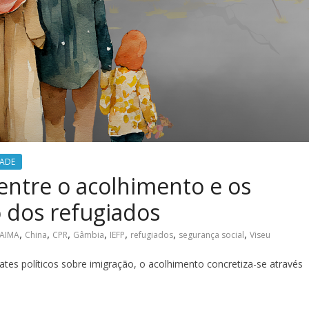
DADE
entre o acolhimento e os
o dos refugiados
,
,
,
,
,
,
,
AIMA
China
CPR
Gâmbia
IEFP
refugiados
segurança social
Viseu
es políticos sobre imigração, o acolhimento concretiza-se através