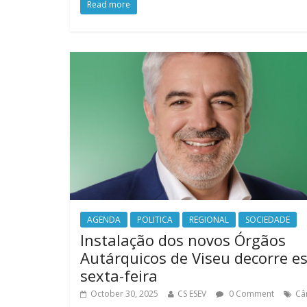
Read more
AGENDA
POLITICA
REGIONAL
SOCIEDADE
Instalação dos novos Órgãos
Autárquicos de Viseu decorre e
sexta-feira
October 30, 2025
CS ESEV
0 Comment
Câ