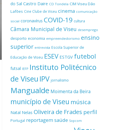
Castro Daire
do Sal
CIM Viseu Dão
CD Tondela
cinema
Lafões
Cine Clube de Viseu
comunicação
COVID-19
coronavírus
cultura
social
Câmara Municipal de Viseu
desemprego
ensino
desporto
economia
empreendedorismo
superior
Escola Superior de
entrevista
ESEV
futebol
ESTGV
Educação de Viseu
Instituto Politécnico
futsal
IEFP
de Viseu
IPV
jornalismo
Mangualde
Moimenta da Beira
município de Viseu
música
Oliveira de Frades
perfil
Natal
Nelas
reportagem
saúde
Portugal
Sopcom