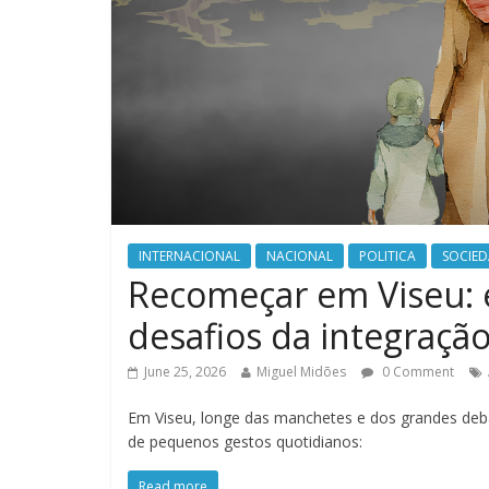
INTERNACIONAL
NACIONAL
POLITICA
SOCIE
Recomeçar em Viseu: 
desafios da integraçã
June 25, 2026
Miguel Midões
0 Comment
Em Viseu, longe das manchetes e dos grandes debat
de pequenos gestos quotidianos:
Read more