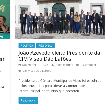
POLITICA
REGIONAL
João Azevedo eleito Presidente da
gem
CIM Viseu Dão Lafões
November 12, 2025
Joana Martins
0 Comment
CIM Viseu Dão Lafões
Presidente da Câmara Municipal de Viseu foi escolhido
pelos seus pares para liderar a Comunidade
aia
Intermunicipal, na reunião que decorreu
Read more