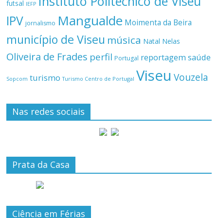
Instituto Politécnico de Viseu
futsal
IEFP
Mangualde
IPV
Moimenta da Beira
jornalismo
município de Viseu
música
Natal
Nelas
Oliveira de Frades
perfil
reportagem
saúde
Portugal
Viseu
Vouzela
turismo
Turismo Centro de Portugal
Sopcom
Nas redes sociais
Prata da Casa
Ciência em Férias