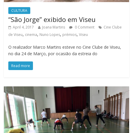
CULTURA
“São Jorge” exibido em Viseu
April 4, 2017
Joana Martins
0 Comment
Cine Clube
,
,
,
,
de Viseu
cinema
Nuno Lopes
prémios
Viseu
O realizador Marco Martins esteve no Cine Clube de Viseu,
no dia 24 de Março, por ocasião da estreia do
Read more