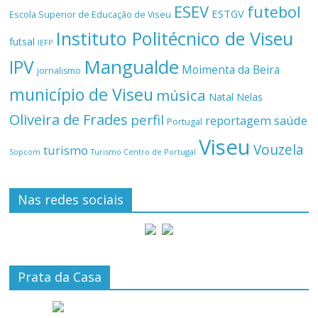
ESEV
futebol
ESTGV
Escola Superior de Educação de Viseu
Instituto Politécnico de Viseu
futsal
IEFP
Mangualde
IPV
Moimenta da Beira
jornalismo
município de Viseu
música
Natal
Nelas
Oliveira de Frades
perfil
reportagem
saúde
Portugal
Viseu
Vouzela
turismo
Turismo Centro de Portugal
Sopcom
Nas redes sociais
Prata da Casa