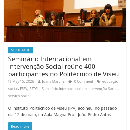
SOCIEDADE
Seminário Internacional em
Intervenção Social reúne 400
participantes no Politécnico de Viseu
May 15, 2026
Joana Martins
0 Comment
educação
,
,
,
,
social
ESEV
ESTGL
Seminário Internacional em Intervenção Social
serviço social
O Instituto Politécnico de Viseu (IPV) acolheu, no passado
dia 12 de maio, na Aula Magna Prof. João Pedro Antas
Read more