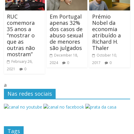
RUC
Em Portugal
Prémio
comemora
apenas 32%
Nobel da
35 anos a
dos casos de
economia
“mostrar o
abuso sexual
atribuído a
que as
de menores
Richard H.
outras não
são julgados
Thaler
mostram”
December 18,
October 10,
February 26,
2024
0
2017
0
2021
0
a
Nas redes sociais
Tags