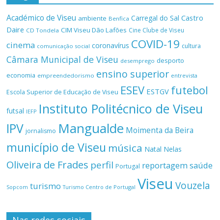
Académico de Viseu
Castro
Carregal do Sal
ambiente
Benfica
Daire
CIM Viseu Dão Lafões
Cine Clube de Viseu
CD Tondela
COVID-19
cinema
coronavírus
cultura
comunicação social
Câmara Municipal de Viseu
desporto
desemprego
ensino superior
economia
empreendedorismo
entrevista
ESEV
futebol
ESTGV
Escola Superior de Educação de Viseu
Instituto Politécnico de Viseu
futsal
IEFP
Mangualde
IPV
Moimenta da Beira
jornalismo
município de Viseu
música
Natal
Nelas
Oliveira de Frades
perfil
reportagem
saúde
Portugal
Viseu
Vouzela
turismo
Turismo Centro de Portugal
Sopcom
Nas redes sociais