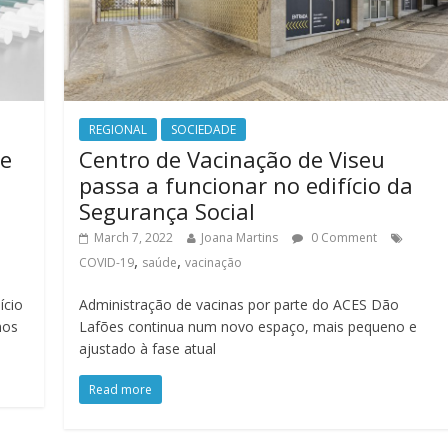
REGIONAL
SOCIEDADE
ue
Centro de Vacinação de Viseu
passa a funcionar no edifício da
Segurança Social
March 7, 2022
Joana Martins
0 Comment
,
,
COVID-19
saúde
vacinação
ício
Administração de vacinas por parte do ACES Dão
nos
Lafões continua num novo espaço, mais pequeno e
ajustado à fase atual
Read more