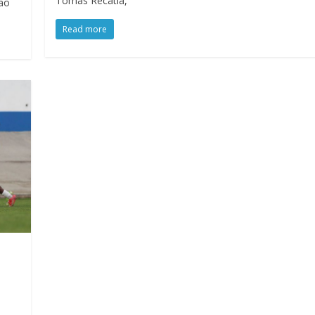
Tomás Recatia,
tão
Read more