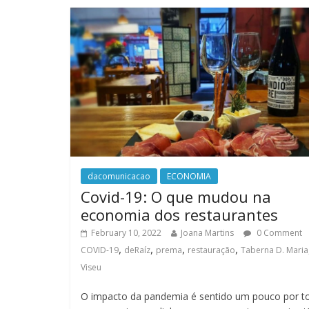
dacomunicacao
ECONOMIA
Covid-19: O que mudou na
economia dos restaurantes
February 10, 2022
Joana Martins
0 Comment
,
,
,
,
COVID-19
deRaíz
prema
restauração
Taberna D. Maria
Viseu
O impacto da pandemia é sentido um pouco por t