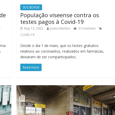
SOCIEDADE
 de
População viseense contra os
testes pagos à Covid-19
t
May 13, 2022
Joana Martins
0 Comment
COVID-19
orma
Desde o dia 1 de maio, que os testes gratuitos
s
relativos ao coronavírus, realizados em farmácias,
deixaram de ser comparticipados.
Read more