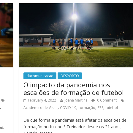
dacomunicacao
DESPORTO
O impacto da pandemia nos
escalões de formação de futebol
February 4, 2022
Joana Martins
0 Comment
,
,
,
,
,
Académico de Viseu
COVID-19
formação
FPF
futebol
De que forma a pandemia está afetar os escalões de
formação no futebol? Treinador desde os 21 anos,
oda