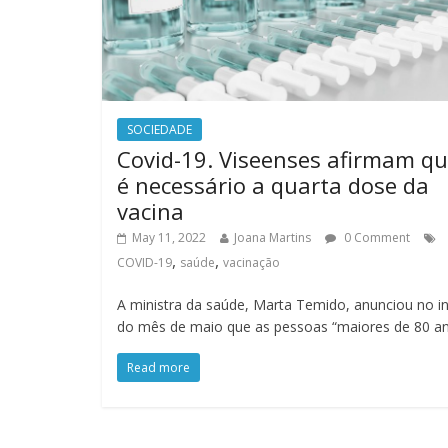
SOCIEDADE
Covid-19. Viseenses afirmam q
é necessário a quarta dose da
vacina
May 11, 2022
Joana Martins
0 Comment
,
,
COVID-19
saúde
vacinação
A ministra da saúde, Marta Temido, anunciou no in
do mês de maio que as pessoas “maiores de 80 a
Read more