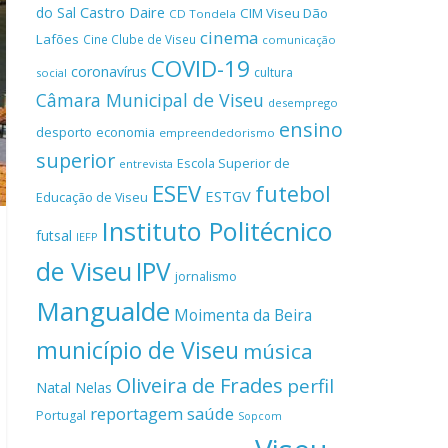
Castro Daire
do Sal
CIM Viseu Dão
CD Tondela
cinema
Lafões
Cine Clube de Viseu
comunicação
COVID-19
coronavírus
cultura
social
Câmara Municipal de Viseu
desemprego
ensino
desporto
economia
empreendedorismo
superior
Escola Superior de
entrevista
ESEV
futebol
ESTGV
Educação de Viseu
Instituto Politécnico
futsal
IEFP
de Viseu
IPV
jornalismo
Mangualde
Moimenta da Beira
município de Viseu
música
Oliveira de Frades
perfil
Natal
Nelas
reportagem
saúde
Portugal
Sopcom