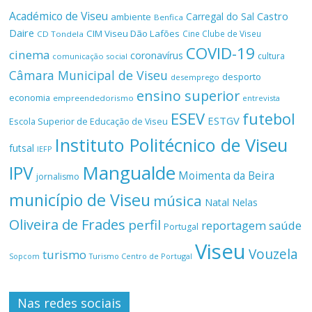
Académico de Viseu
Castro
Carregal do Sal
ambiente
Benfica
Daire
CIM Viseu Dão Lafões
Cine Clube de Viseu
CD Tondela
COVID-19
cinema
coronavírus
cultura
comunicação social
Câmara Municipal de Viseu
desporto
desemprego
ensino superior
economia
empreendedorismo
entrevista
ESEV
futebol
ESTGV
Escola Superior de Educação de Viseu
Instituto Politécnico de Viseu
futsal
IEFP
Mangualde
IPV
Moimenta da Beira
jornalismo
município de Viseu
música
Natal
Nelas
Oliveira de Frades
perfil
reportagem
saúde
Portugal
Viseu
Vouzela
turismo
Turismo Centro de Portugal
Sopcom
Nas redes sociais