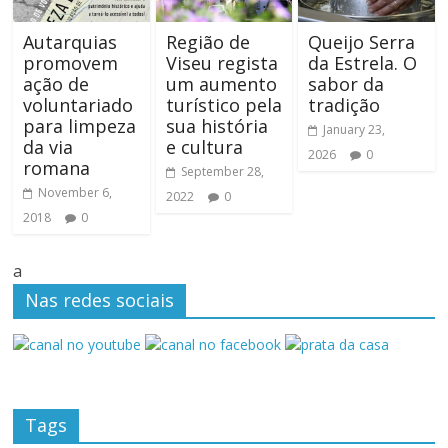
Autarquias
Região de
Queijo Serra
promovem
Viseu regista
da Estrela. O
ação de
um aumento
sabor da
voluntariado
turístico pela
tradição
para limpeza
sua história
January 23,
da via
e cultura
2026
0
romana
September 28,
November 6,
2022
0
2018
0
a
Nas redes sociais
Tags