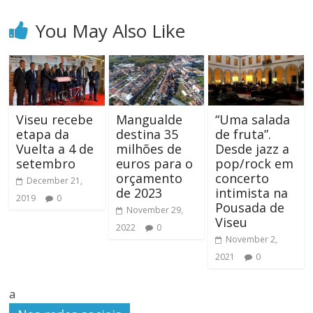
You May Also Like
Viseu recebe
Mangualde
“Uma salada
etapa da
destina 35
de fruta”.
Vuelta a 4 de
milhões de
Desde jazz a
setembro
euros para o
pop/rock em
orçamento
concerto
December 21,
de 2023
intimista na
2019
0
Pousada de
November 29,
Viseu
2022
0
November 2,
2021
0
a