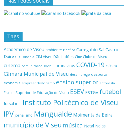
Nas redes sociais
Tags
Académico de Viseu
Castro
Carregal do Sal
ambiente
Benfica
Daire
CIM Viseu Dão Lafões
Cine Clube de Viseu
CD Tondela
COVID-19
cinema
coronavírus
cultura
comunicação social
Câmara Municipal de Viseu
desporto
desemprego
ensino superior
economia
empreendedorismo
entrevista
ESEV
futebol
ESTGV
Escola Superior de Educação de Viseu
Instituto Politécnico de Viseu
futsal
IEFP
Mangualde
IPV
Moimenta da Beira
jornalismo
município de Viseu
música
Natal
Nelas