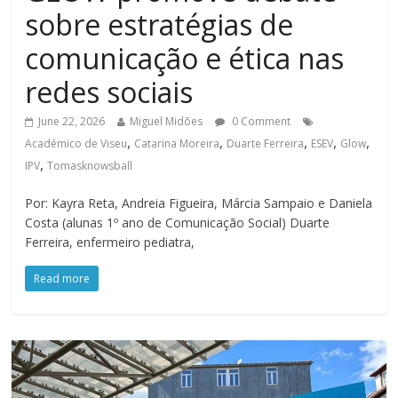
sobre estratégias de
comunicação e ética nas
redes sociais
June 22, 2026
Miguel Midões
0 Comment
,
,
,
,
,
Académico de Viseu
Catarina Moreira
Duarte Ferreira
ESEV
Glow
,
IPV
Tomasknowsball
Por: Kayra Reta, Andreia Figueira, Márcia Sampaio e Daniela
Costa (alunas 1º ano de Comunicação Social) Duarte
Ferreira, enfermeiro pediatra,
Read more