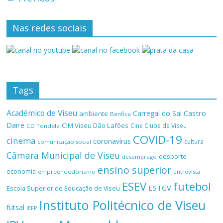
Nas redes sociais
Tags
Académico de Viseu
Castro
Carregal do Sal
ambiente
Benfica
Daire
CIM Viseu Dão Lafões
Cine Clube de Viseu
CD Tondela
COVID-19
cinema
coronavírus
cultura
comunicação social
Câmara Municipal de Viseu
desporto
desemprego
ensino superior
economia
empreendedorismo
entrevista
ESEV
futebol
ESTGV
Escola Superior de Educação de Viseu
Instituto Politécnico de Viseu
futsal
IEFP