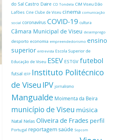
Castro Daire
do Sal
CIM Viseu Dão
CD Tondela
cinema
Lafões
Cine Clube de Viseu
comunicação
COVID-19
coronavírus
cultura
social
Câmara Municipal de Viseu
desemprego
ensino
desporto
economia
empreendedorismo
superior
Escola Superior de
entrevista
ESEV
futebol
ESTGV
Educação de Viseu
Instituto Politécnico
futsal
IEFP
de Viseu
IPV
jornalismo
Mangualde
Moimenta da Beira
município de Viseu
música
Oliveira de Frades
perfil
Natal
Nelas
reportagem
saúde
Portugal
Sopcom