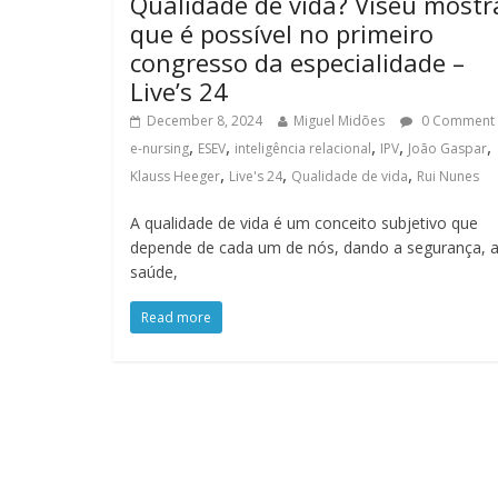
Qualidade de vida? Viseu mostr
que é possível no primeiro
congresso da especialidade –
Live’s 24
December 8, 2024
Miguel Midões
0 Comment
,
,
,
,
,
e-nursing
ESEV
inteligência relacional
IPV
João Gaspar
,
,
,
Klauss Heeger
Live's 24
Qualidade de vida
Rui Nunes
A qualidade de vida é um conceito subjetivo que
depende de cada um de nós, dando a segurança, 
saúde,
Read more