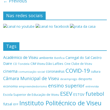
← Previous
Nas redes sociais
Tags
Académico de Viseu
Castro
Carregal do Sal
ambiente
Benfica
Daire
CIM Viseu Dão Lafões
Cine Clube de Viseu
CD Tondela
COVID-19
cinema
coronavírus
cultura
comunicação social
Câmara Municipal de Viseu
desporto
desemprego
ensino superior
economia
empreendedorismo
entrevista
ESEV
futebol
ESTGV
Escola Superior de Educação de Viseu
Instituto Politécnico de Viseu
futsal
IEFP