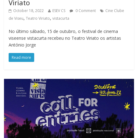
Viriato
October 18, 2022
ESEV CS
0 Comment
Cine Clube
,
,
de Viseu
Teatro Viriato
vistacurta
No último sábado, 15 de outubro, o festival de cinema
viseense vistacurta recebeu no Teatro Viriato os artistas
António Jorge
Read more