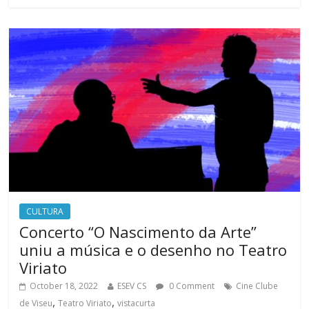
CULTURA
Concerto “O Nascimento da Arte”
uniu a música e o desenho no Teatro
Viriato
October 18, 2022
ESEV CS
0 Comment
Cine Clube
,
,
de Viseu
Teatro Viriato
vistacurta