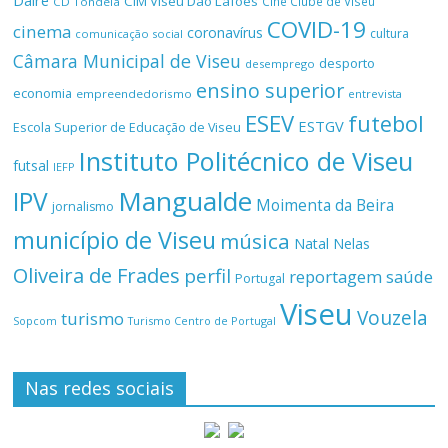
Daire
CIM Viseu Dão Lafões
Cine Clube de Viseu
CD Tondela
COVID-19
cinema
coronavírus
cultura
comunicação social
Câmara Municipal de Viseu
desporto
desemprego
ensino superior
economia
empreendedorismo
entrevista
ESEV
futebol
ESTGV
Escola Superior de Educação de Viseu
Instituto Politécnico de Viseu
futsal
IEFP
Mangualde
IPV
Moimenta da Beira
jornalismo
município de Viseu
música
Natal
Nelas
Oliveira de Frades
perfil
reportagem
saúde
Portugal
Viseu
Vouzela
turismo
Turismo Centro de Portugal
Sopcom
Nas redes sociais