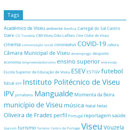
Tags
Académico de Viseu
Castro
Carregal do Sal
ambiente
Benfica
Daire
CIM Viseu Dão Lafões
Cine Clube de Viseu
CD Tondela
COVID-19
cinema
coronavírus
cultura
comunicação social
Câmara Municipal de Viseu
desporto
desemprego
ensino superior
economia
empreendedorismo
entrevista
ESEV
futebol
ESTGV
Escola Superior de Educação de Viseu
Instituto Politécnico de Viseu
futsal
IEFP
Mangualde
IPV
Moimenta da Beira
jornalismo
município de Viseu
música
Natal
Nelas
Oliveira de Frades
perfil
reportagem
saúde
Portugal
Viseu
Vouzela
turismo
Turismo Centro de Portugal
Sopcom