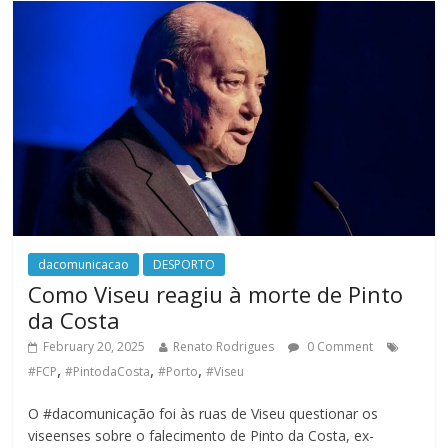
dacomunicacao
DESPORTO
Como Viseu reagiu à morte de Pinto
da Costa
February 20, 2025
Renato Rodrigues
0 Comment
,
,
,
#FCP
#PintodaCosta
#Porto
#Viseu
O #dacomunicação foi às ruas de Viseu questionar os
viseenses sobre o falecimento de Pinto da Costa, ex-