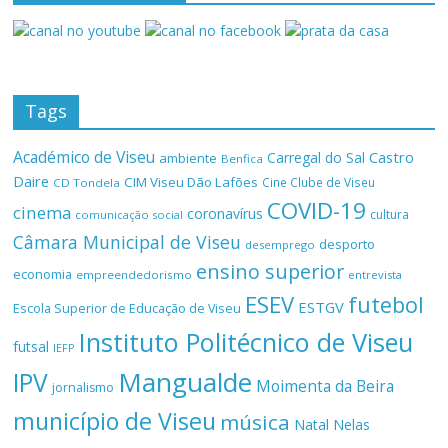
Tags
Académico de Viseu
Castro
Carregal do Sal
ambiente
Benfica
Daire
CIM Viseu Dão Lafões
Cine Clube de Viseu
CD Tondela
COVID-19
cinema
coronavírus
cultura
comunicação social
Câmara Municipal de Viseu
desporto
desemprego
ensino superior
economia
empreendedorismo
entrevista
ESEV
futebol
ESTGV
Escola Superior de Educação de Viseu
Instituto Politécnico de Viseu
futsal
IEFP
Mangualde
IPV
Moimenta da Beira
jornalismo
município de Viseu
música
Natal
Nelas