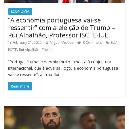
ECONOMIA
“A economia portuguesa vai-se
ressentir” com a eleição de Trump –
Rui Alpalhão, Professor ISCTE-IUL
,
February 21, 2025
Miguel Midões
0 Comment
EUA
,
,
ISCTE
Rui Alpalhão
Trump
“Portugal é uma economia muito exposta à conjuntura
internacional, que é adversa, logo, a economia portuguesa
vai-se ressentir”, afirma Rui
Read more