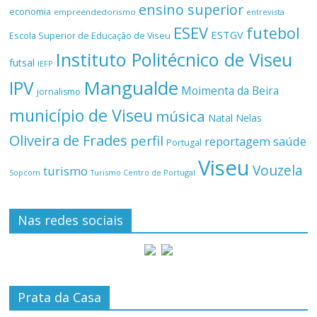
ensino superior
economia
empreendedorismo
entrevista
ESEV
futebol
ESTGV
Escola Superior de Educação de Viseu
Instituto Politécnico de Viseu
futsal
IEFP
Mangualde
IPV
Moimenta da Beira
jornalismo
município de Viseu
música
Natal
Nelas
Oliveira de Frades
perfil
reportagem
saúde
Portugal
Viseu
Vouzela
turismo
Turismo Centro de Portugal
Sopcom
Nas redes sociais
Prata da Casa