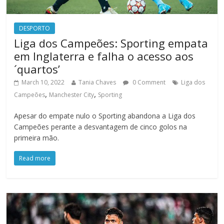
DESPORTO
Liga dos Campeões: Sporting empata
em Inglaterra e falha o acesso aos
´quartos’
March 10, 2022
Tania Chaves
0 Comment
Liga dos
,
,
Campeões
Manchester City
Sporting
Apesar do empate nulo o Sporting abandona a Liga dos
Campeões perante a desvantagem de cinco golos na
primeira mão.
Read more