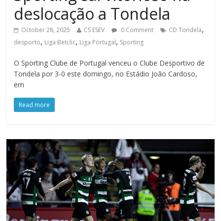
deslocação a Tondela
,
October 28, 2025
CS ESEV
0 Comment
CD Tondela
,
,
,
desporto
Liga Betclic
Liga Portugal
Sporting
O Sporting Clube de Portugal venceu o Clube Desportivo de
Tondela por 3-0 este domingo, no Estádio João Cardoso,
em
Read more