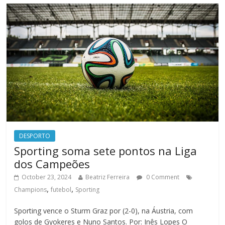
DESPORTO
Sporting soma sete pontos na Liga
dos Campeões
October 23, 2024
Beatriz Ferreira
0 Comment
,
,
Champions
futebol
Sporting
Sporting vence o Sturm Graz por (2-0), na Áustria, com
golos de Gyokeres e Nuno Santos. Por: Inês Lopes O