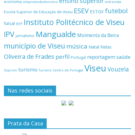
ensino superior
economia
empreendedorismo
entrevista
ESEV
futebol
ESTGV
Escola Superior de Educação de Viseu
Instituto Politécnico de Viseu
futsal
IEFP
Mangualde
IPV
Moimenta da Beira
jornalismo
município de Viseu
música
Natal
Nelas
Oliveira de Frades
perfil
reportagem
saúde
Portugal
Viseu
Vouzela
turismo
Turismo Centro de Portugal
Sopcom
Nas redes sociais
Prata da Casa