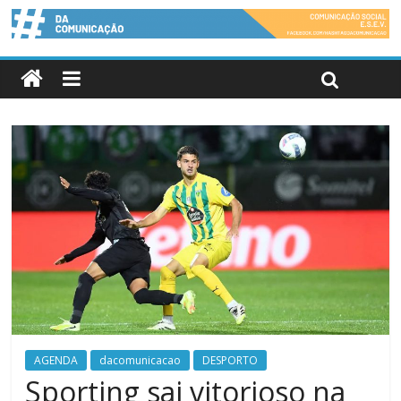
AGENDA
dacomunicacao
DESPORTO
Sporting sai vitorioso na