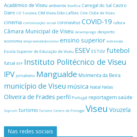
Académico de Viseu
Castro
Carregal do Sal
ambiente
Benfica
Daire
CIM Viseu Dão Lafões
Cine Clube de Viseu
CD Tondela
COVID-19
cinema
coronavírus
cultura
comunicação social
Câmara Municipal de Viseu
desporto
desemprego
ensino superior
economia
empreendedorismo
entrevista
ESEV
futebol
ESTGV
Escola Superior de Educação de Viseu
Instituto Politécnico de Viseu
futsal
IEFP
Mangualde
IPV
Moimenta da Beira
jornalismo
município de Viseu
música
Natal
Nelas
Oliveira de Frades
perfil
reportagem
saúde
Portugal
Viseu
Vouzela
turismo
Turismo Centro de Portugal
Sopcom
Nas redes sociais