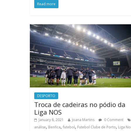
Read more
DESPORTO
Troca de cadeiras no pódio da
Liga NOS
January 8, 2021
Joana Martins
0 Comment
,
,
,
,
análise
Benfica
futebol
Futebol Clube de Porto
Liga No