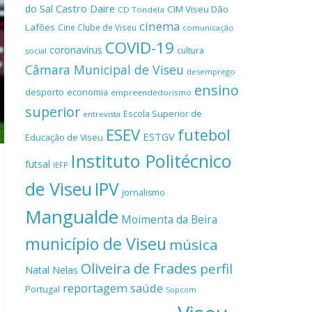
Castro Daire
do Sal
CIM Viseu Dão
CD Tondela
cinema
Lafões
Cine Clube de Viseu
comunicação
COVID-19
coronavírus
cultura
social
Câmara Municipal de Viseu
desemprego
ensino
desporto
economia
empreendedorismo
superior
Escola Superior de
entrevista
ESEV
futebol
ESTGV
Educação de Viseu
Instituto Politécnico
futsal
IEFP
de Viseu
IPV
jornalismo
Mangualde
Moimenta da Beira
município de Viseu
música
Oliveira de Frades
perfil
Natal
Nelas
reportagem
saúde
Portugal
Sopcom