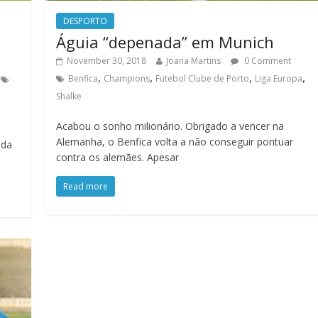
DESPORTO
Águia “depenada” em Munich
November 30, 2018
Joana Martins
0 Comment
,
,
,
,
Benfica
Champions
Futebol Clube de Porto
Liga Europa
Shalke
Acabou o sonho milionário. Obrigado a vencer na
Alemanha, o Benfica volta a não conseguir pontuar
ada
contra os alemães. Apesar
Read more