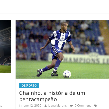
DESPORTO
Chainho, a história de um
pentacampeão
,
June 12, 2020
Joana Martins
0 Comment
s