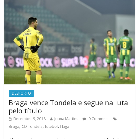
DESPORTO
Braga vence Tondela e segue na luta
pelo título
December 9, 2018
Joana Martins
0 Comment
,
,
,
Braga
CD Tondela
futebol
I Liga