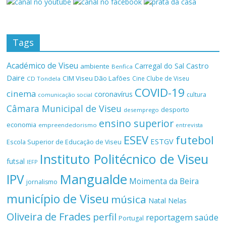
Tags
Académico de Viseu
Castro
Carregal do Sal
ambiente
Benfica
Daire
CIM Viseu Dão Lafões
Cine Clube de Viseu
CD Tondela
COVID-19
cinema
coronavírus
cultura
comunicação social
Câmara Municipal de Viseu
desporto
desemprego
ensino superior
economia
empreendedorismo
entrevista
ESEV
futebol
ESTGV
Escola Superior de Educação de Viseu
Instituto Politécnico de Viseu
futsal
IEFP
Mangualde
IPV
Moimenta da Beira
jornalismo
município de Viseu
música
Natal
Nelas
Oliveira de Frades
perfil
reportagem
saúde
Portugal