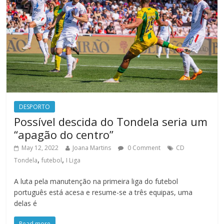
DESPORTO
Possível descida do Tondela seria um
“apagão do centro”
May 12, 2022
Joana Martins
0 Comment
CD
,
,
Tondela
futebol
I Liga
A luta pela manutenção na primeira liga do futebol
português está acesa e resume-se a três equipas, uma
delas é
Read more