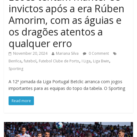
invictos após a era Rúben
Amorim, com as águias e
os dragões atentos a
qualquer erro
November 20, 2024
Mariana Silva
0 Comment
,
,
,
,
,
Benfica
futebol
Futebol Clube de Porto
I Liga
Liga Bwin
Sporting
A 12ª jornada da Liga Portugal Betclic arranca com jogos
importantes para as equipas do topo da tabela. O Sporting
Read more