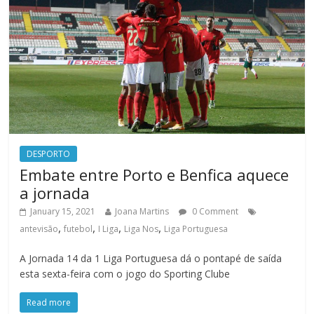
DESPORTO
Embate entre Porto e Benfica aquece
a jornada
January 15, 2021
Joana Martins
0 Comment
,
,
,
,
antevisão
futebol
I Liga
Liga Nos
Liga Portuguesa
A Jornada 14 da 1 Liga Portuguesa dá o pontapé de saída
esta sexta-feira com o jogo do Sporting Clube
Read more