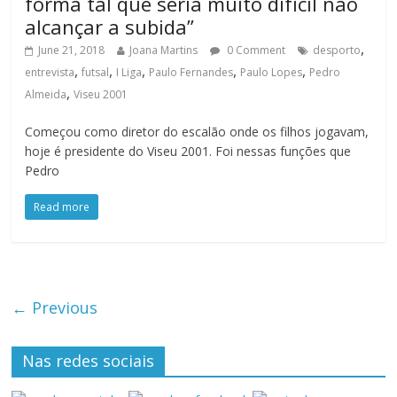
forma tal que seria muito difícil não
alcançar a subida”
,
June 21, 2018
Joana Martins
0 Comment
desporto
,
,
,
,
,
entrevista
futsal
I Liga
Paulo Fernandes
Paulo Lopes
Pedro
,
Almeida
Viseu 2001
Começou como diretor do escalão onde os filhos jogavam,
hoje é presidente do Viseu 2001. Foi nessas funções que
Pedro
Read more
← Previous
Nas redes sociais