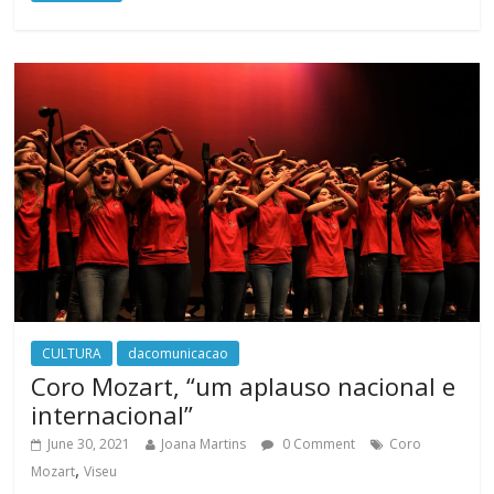
CULTURA
dacomunicacao
Coro Mozart, “um aplauso nacional e
internacional”
June 30, 2021
Joana Martins
0 Comment
Coro
,
Mozart
Viseu