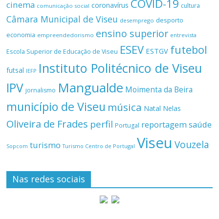
COVID-19
cinema
coronavírus
cultura
comunicação social
Câmara Municipal de Viseu
desporto
desemprego
ensino superior
economia
empreendedorismo
entrevista
ESEV
futebol
ESTGV
Escola Superior de Educação de Viseu
Instituto Politécnico de Viseu
futsal
IEFP
Mangualde
IPV
Moimenta da Beira
jornalismo
município de Viseu
música
Natal
Nelas
Oliveira de Frades
perfil
reportagem
saúde
Portugal
Viseu
Vouzela
turismo
Turismo Centro de Portugal
Sopcom
Nas redes sociais