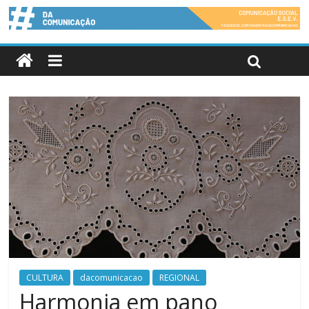
CULTURA
dacomunicacao
REGIONAL
Harmonia em pano