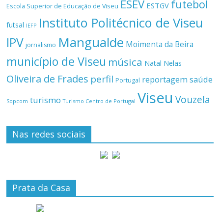
ESEV
futebol
ESTGV
Escola Superior de Educação de Viseu
Instituto Politécnico de Viseu
futsal
IEFP
Mangualde
IPV
Moimenta da Beira
jornalismo
município de Viseu
música
Natal
Nelas
Oliveira de Frades
perfil
reportagem
saúde
Portugal
Viseu
Vouzela
turismo
Turismo Centro de Portugal
Sopcom
Nas redes sociais
Prata da Casa