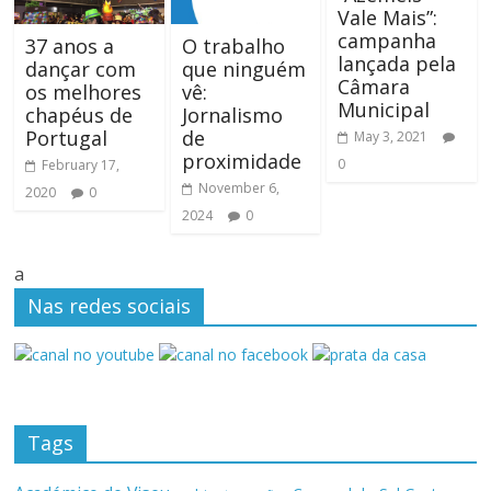
Vale Mais”:
campanha
37 anos a
O trabalho
lançada pela
dançar com
que ninguém
Câmara
os melhores
vê:
Municipal
chapéus de
Jornalismo
Portugal
de
May 3, 2021
proximidade
0
February 17,
November 6,
2020
0
2024
0
a
Nas redes sociais
Tags