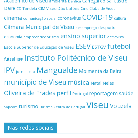
Académico de Viseu
Castro
Carregal do Sal
ambiente
Benfica
Daire
CIM Viseu Dão Lafões
Cine Clube de Viseu
CD Tondela
COVID-19
cinema
coronavírus
cultura
comunicação social
Câmara Municipal de Viseu
desporto
desemprego
ensino superior
economia
empreendedorismo
entrevista
ESEV
futebol
ESTGV
Escola Superior de Educação de Viseu
Instituto Politécnico de Viseu
futsal
IEFP
Mangualde
IPV
Moimenta da Beira
jornalismo
município de Viseu
música
Natal
Nelas
Oliveira de Frades
perfil
reportagem
saúde
Portugal
Viseu
Vouzela
turismo
Turismo Centro de Portugal
Sopcom
Nas redes sociais