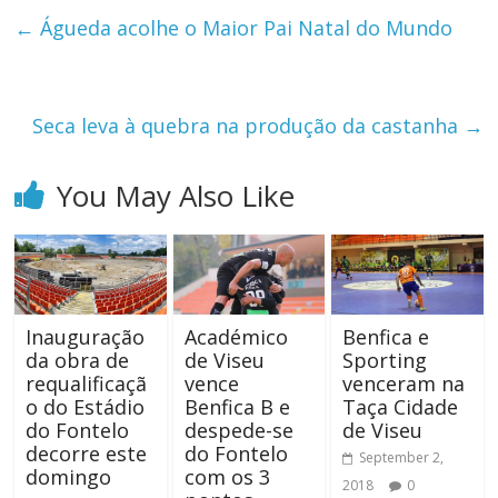
←
Águeda acolhe o Maior Pai Natal do Mundo
Seca leva à quebra na produção da castanha
→
You May Also Like
Inauguração
Académico
Benfica e
da obra de
de Viseu
Sporting
requalificaçã
vence
venceram na
o do Estádio
Benfica B e
Taça Cidade
do Fontelo
despede-se
de Viseu
decorre este
do Fontelo
September 2,
domingo
com os 3
2018
0