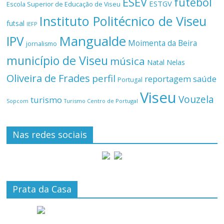
ESEV
futebol
ESTGV
Escola Superior de Educação de Viseu
Instituto Politécnico de Viseu
futsal
IEFP
Mangualde
IPV
Moimenta da Beira
jornalismo
município de Viseu
música
Natal
Nelas
Oliveira de Frades
perfil
reportagem
saúde
Portugal
Viseu
Vouzela
turismo
Turismo Centro de Portugal
Sopcom
Nas redes sociais
Prata da Casa