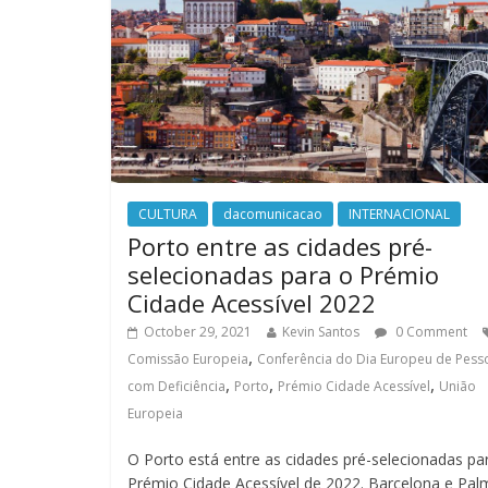
CULTURA
dacomunicacao
INTERNACIONAL
Porto entre as cidades pré-
selecionadas para o Prémio
Cidade Acessível 2022
October 29, 2021
Kevin Santos
0 Comment
,
Comissão Europeia
Conferência do Dia Europeu de Pess
,
,
,
com Deficiência
Porto
Prémio Cidade Acessível
União
Europeia
O Porto está entre as cidades pré-selecionadas pa
Prémio Cidade Acessível de 2022. Barcelona e Pal