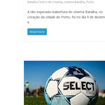
,
,
Batalha Centro de Cinema
cinema Batalha
Porto
A tão esperada reabertura do cinema Batalha, no
coração da cidade do Porto, foi no dia 9 de deze
e
Read more