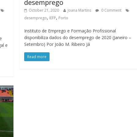
desemprego
October 21, 2020
Joana Martins
0 Comment
,
,
desemprego
IEFP
Porto
Instituto de Emprego e Formação Profissional
disponibiliza dados do desemprego de 2020 (Janeiro –
e
Setembro) Por João M. Ribeiro Já
al e
Read more