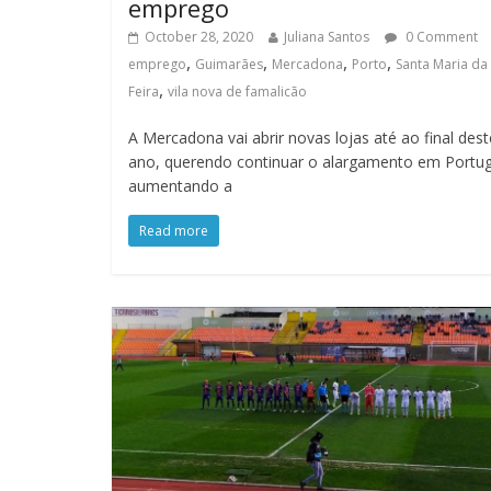
emprego
October 28, 2020
Juliana Santos
0 Comment
,
,
,
,
emprego
Guimarães
Mercadona
Porto
Santa Maria da
,
Feira
vila nova de famalicão
A Mercadona vai abrir novas lojas até ao final dest
ano, querendo continuar o alargamento em Portug
aumentando a
Read more