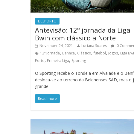
DESPORTO
Antevisão: 12º jornada da Liga
Bwin com clássico a Norte
November 24, 2021
Luciana Soares
0 Comme
,
,
,
,
,
12º jornada
Benfica
Clássico
futebol
Jogos
Liga Bw
,
,
Porto
Primeira Liga
Sporting
O Sporting recebe o Tondela em Alvalade e o Benf
desloca-se ao terreno da Belenenses SAD, mas o 
grande
Read more