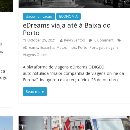
dacomunicacao
ECONOMIA
eDreams viaja até à Baixa do
Porto
October 29, 2021
Kevin Santos
0 Comment
nt
,
,
,
,
,
,
eDreams
Espanha
Matosinhos
Porto
Portugal
viagens
,
in
Viagens Online
A plataforma de viagens eDreams ODIGEO,
ica
autointitulada “maior companhia de viagens online da
jogo
Europa”, inaugurou esta terça-feira, 26 de outubro,
Read more