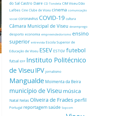
Castro Daire
do Sal
CIM Viseu Dão
CD Tondela
cinema
Lafões
Cine Clube de Viseu
comunicação
COVID-19
coronavírus
cultura
social
Câmara Municipal de Viseu
desemprego
ensino
desporto
economia
empreendedorismo
superior
Escola Superior de
entrevista
ESEV
futebol
ESTGV
Educação de Viseu
Instituto Politécnico
futsal
IEFP
de Viseu
IPV
jornalismo
Mangualde
Moimenta da Beira
município de Viseu
música
Oliveira de Frades
perfil
Natal
Nelas
reportagem
saúde
Portugal
Sopcom