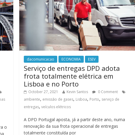
dacomunicacao
ECONOMIA
ESEV
Serviço de entregas DPD adota
frota totalmente elétrica em
Lisboa e no Porto
October 27, 2021
Kevin Santos
0 Comment
,
,
,
,
oas
ambiente
emissão de gases
Lisboa
Porto
serviço de
,
entregas
veículos elétricos
A DPD Portugal aposta, já a partir deste ano, numa
renovação da sua frota operacional de entregas
ra o
totalmente constituída por
ma