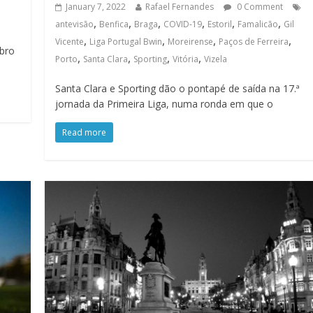
January 7, 2022
Rafael Fernandes
0 Comment
,
,
,
,
,
,
antevisão
Benfica
Braga
COVID-19
Estoril
Famalicão
Gil
,
,
,
,
Vicente
Liga Portugal Bwin
Moreirense
Paços de Ferreira
mbro
,
,
,
,
Porto
Santa Clara
Sporting
Vitória
Vizela
Santa Clara e Sporting dão o pontapé de saída na 17.ª
jornada da Primeira Liga, numa ronda em que o
Read more