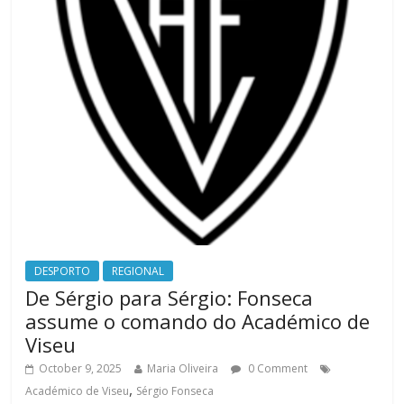
DESPORTO
REGIONAL
De Sérgio para Sérgio: Fonseca
assume o comando do Académico de
Viseu
October 9, 2025
Maria Oliveira
0 Comment
,
Académico de Viseu
Sérgio Fonseca