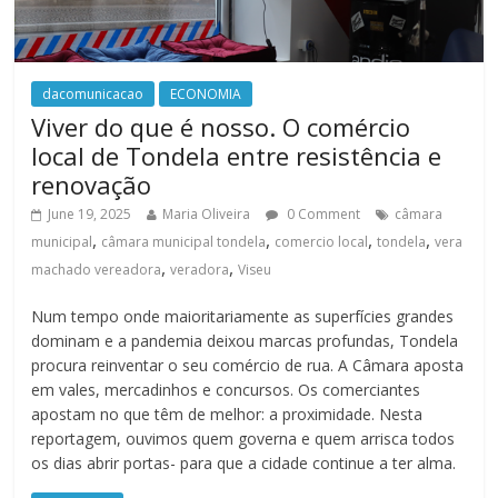
dacomunicacao
ECONOMIA
Viver do que é nosso. O comércio
local de Tondela entre resistência e
renovação
June 19, 2025
Maria Oliveira
0 Comment
câmara
,
,
,
,
municipal
câmara municipal tondela
comercio local
tondela
vera
,
,
machado vereadora
veradora
Viseu
Num tempo onde maioritariamente as superfícies grandes
dominam e a pandemia deixou marcas profundas, Tondela
procura reinventar o seu comércio de rua. A Câmara aposta
em vales, mercadinhos e concursos. Os comerciantes
apostam no que têm de melhor: a proximidade. Nesta
reportagem, ouvimos quem governa e quem arrisca todos
os dias abrir portas- para que a cidade continue a ter alma.