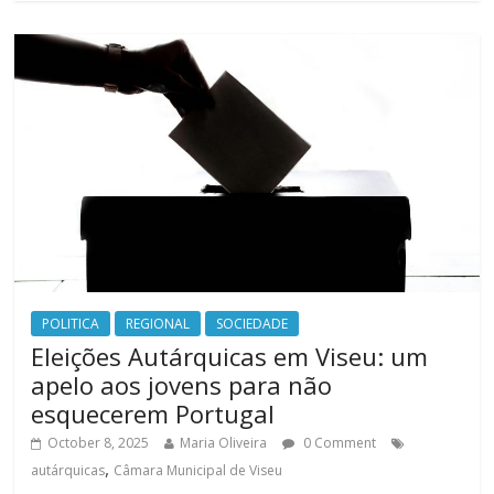
POLITICA
REGIONAL
SOCIEDADE
Eleições Autárquicas em Viseu: um
apelo aos jovens para não
esquecerem Portugal
October 8, 2025
Maria Oliveira
0 Comment
,
autárquicas
Câmara Municipal de Viseu