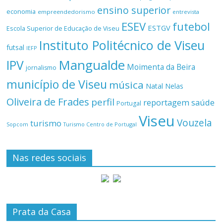
ensino superior
economia
empreendedorismo
entrevista
ESEV
futebol
ESTGV
Escola Superior de Educação de Viseu
Instituto Politécnico de Viseu
futsal
IEFP
Mangualde
IPV
Moimenta da Beira
jornalismo
município de Viseu
música
Natal
Nelas
Oliveira de Frades
perfil
reportagem
saúde
Portugal
Viseu
Vouzela
turismo
Turismo Centro de Portugal
Sopcom
Nas redes sociais
Prata da Casa