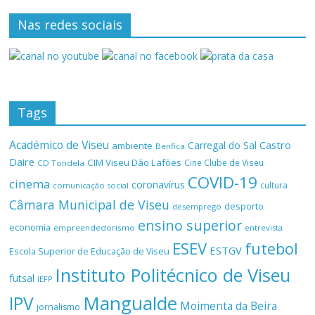
Nas redes sociais
Tags
Académico de Viseu
Castro
Carregal do Sal
ambiente
Benfica
Daire
CIM Viseu Dão Lafões
Cine Clube de Viseu
CD Tondela
COVID-19
cinema
coronavírus
cultura
comunicação social
Câmara Municipal de Viseu
desporto
desemprego
ensino superior
economia
empreendedorismo
entrevista
ESEV
futebol
ESTGV
Escola Superior de Educação de Viseu
Instituto Politécnico de Viseu
futsal
IEFP
Mangualde
IPV
Moimenta da Beira
jornalismo