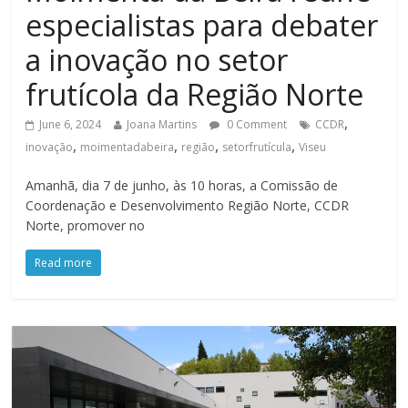
especialistas para debater
a inovação no setor
frutícola da Região Norte
,
June 6, 2024
Joana Martins
0 Comment
CCDR
,
,
,
,
inovação
moimentadabeira
região
setorfrutícula
Viseu
Amanhã, dia 7 de junho, às 10 horas, a Comissão de
Coordenação e Desenvolvimento Região Norte, CCDR
Norte, promover no
Read more