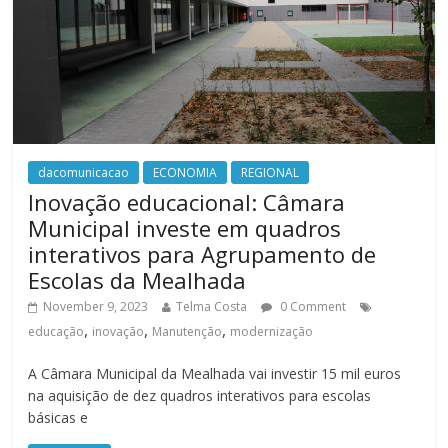
dacomunicacao
ECONOMIA
REGIONAL
Inovação educacional: Câmara
Municipal investe em quadros
interativos para Agrupamento de
Escolas da Mealhada
November 9, 2023
Telma Costa
0 Comment
,
,
,
educação
inovação
Manutenção
modernização
A Câmara Municipal da Mealhada vai investir 15 mil euros
na aquisição de dez quadros interativos para escolas
básicas e