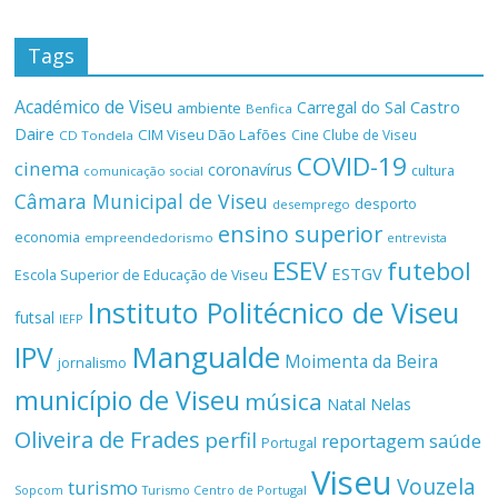
Tags
Académico de Viseu
Castro
Carregal do Sal
ambiente
Benfica
Daire
CIM Viseu Dão Lafões
Cine Clube de Viseu
CD Tondela
COVID-19
cinema
coronavírus
cultura
comunicação social
Câmara Municipal de Viseu
desporto
desemprego
ensino superior
economia
empreendedorismo
entrevista
ESEV
futebol
ESTGV
Escola Superior de Educação de Viseu
Instituto Politécnico de Viseu
futsal
IEFP
Mangualde
IPV
Moimenta da Beira
jornalismo
município de Viseu
música
Natal
Nelas
Oliveira de Frades
perfil
reportagem
saúde
Portugal
Viseu
Vouzela
turismo
Turismo Centro de Portugal
Sopcom