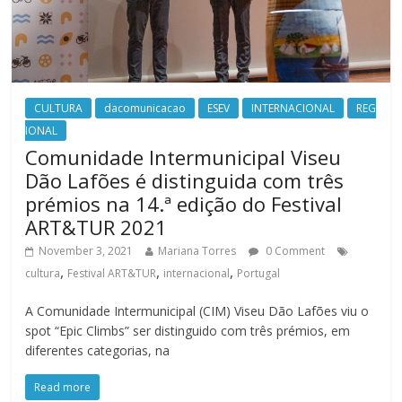
CULTURA
dacomunicacao
ESEV
INTERNACIONAL
REG
IONAL
Comunidade Intermunicipal Viseu
Dão Lafões é distinguida com três
prémios na 14.ª edição do Festival
ART&TUR 2021
November 3, 2021
Mariana Torres
0 Comment
,
,
,
cultura
Festival ART&TUR
internacional
Portugal
A Comunidade Intermunicipal (CIM) Viseu Dão Lafões viu o
spot “Epic Climbs” ser distinguido com três prémios, em
diferentes categorias, na
Read more