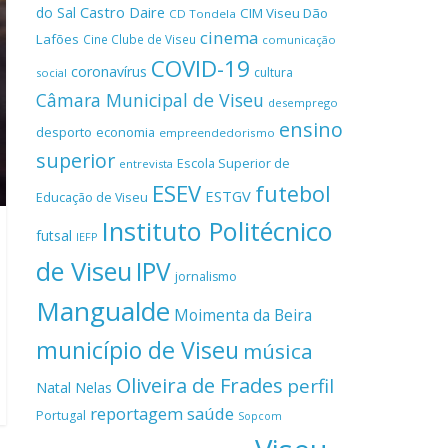
Castro Daire
do Sal
CIM Viseu Dão
CD Tondela
cinema
Lafões
Cine Clube de Viseu
comunicação
COVID-19
coronavírus
cultura
social
Câmara Municipal de Viseu
desemprego
ensino
desporto
economia
empreendedorismo
superior
Escola Superior de
entrevista
ESEV
futebol
ESTGV
Educação de Viseu
Instituto Politécnico
futsal
IEFP
de Viseu
IPV
jornalismo
Mangualde
Moimenta da Beira
município de Viseu
música
Oliveira de Frades
perfil
Natal
Nelas
reportagem
saúde
Portugal
Sopcom