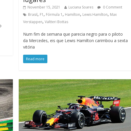
November 15, 2021
Luciana Soares
0 Comment
,
,
,
,
,
Brasil
F1
Fórmula 1
Hamilton
Lewis Hamilton
Max
,
Verstappen
Valtteri Bottas
o
Num fim de semana que parecia negro para o piloto
da Mercedes, eis que Lewis Hamilton carimbou a sexta
vitória
Read more