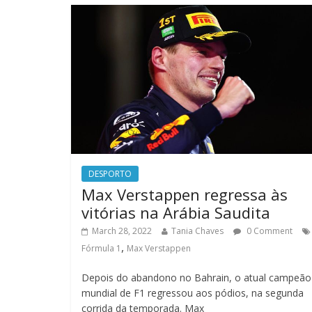
DESPORTO
Max Verstappen regressa às
vitórias na Arábia Saudita
March 28, 2022
Tania Chaves
0 Comment
,
Fórmula 1
Max Verstappen
Depois do abandono no Bahrain, o atual campeão
mundial de F1 regressou aos pódios, na segunda
corrida da temporada. Max