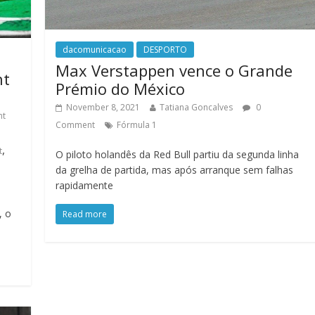
dacomunicacao
DESPORTO
Max Verstappen vence o Grande
nt
Prémio do México
November 8, 2021
Tatiana Goncalves
0
nt
Comment
Fórmula 1
,
t
O piloto holandês da Red Bull partiu da segunda linha
da grelha de partida, mas após arranque sem falhas
rapidamente
, o
Read more