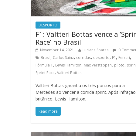
DESPORTO
F1: Valtteri Bottas vence a ‘Spri
Race’ no Brasil
November 14, 2021
Luciana Soares
0 Comme
,
,
,
,
,
,
Brasil
Carlos Sainz
corridas
desporto
F1
Ferrari
,
,
,
,
Fórmula 1
Lewis Hamilton
Max Verstappen
piloto
sprin
,
Sprint Race
Valtteri Bottas
Valtteri Bottas garantiu os três pontos para a
Mercedes ao vencer a corrida sprint. Após infração
britânico, Lewis Hamilton,
Read more