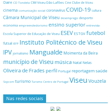
Daire
CIM Viseu Dão Lafões
Cine Clube de Viseu
CD Tondela
COVID-19
cinema
coronavírus
cultura
comunicação social
Câmara Municipal de Viseu
desporto
desemprego
ensino superior
economia
empreendedorismo
entrevista
ESEV
futebol
ESTGV
Escola Superior de Educação de Viseu
Instituto Politécnico de Viseu
futsal
IEFP
Mangualde
IPV
Moimenta da Beira
jornalismo
município de Viseu
música
Natal
Nelas
Oliveira de Frades
perfil
reportagem
saúde
Portugal
Viseu
Vouzela
turismo
Turismo Centro de Portugal
Sopcom
Nas redes sociais