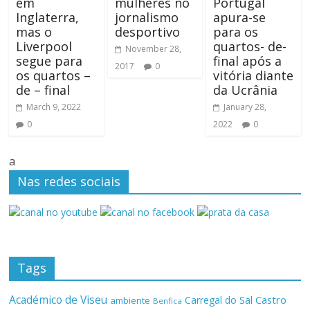
em
mulheres no
Portugal
Inglaterra,
jornalismo
apura-se
mas o
desportivo
para os
Liverpool
quartos- de-
November 28,
segue para
final após a
2017
0
os quartos –
vitória diante
de – final
da Ucrânia
March 9, 2022
January 28,
0
2022
0
a
Nas redes sociais
Tags
Académico de Viseu
Castro
Carregal do Sal
ambiente
Benfica