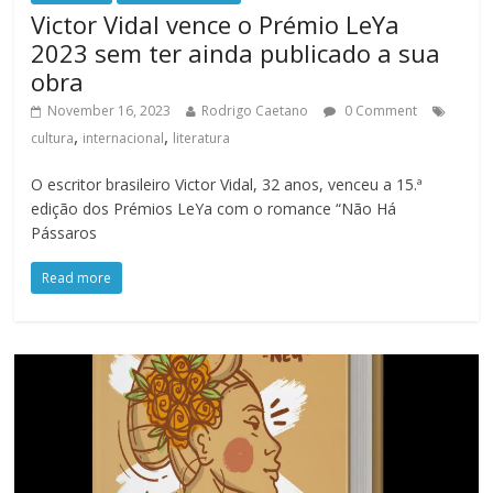
Victor Vidal vence o Prémio LeYa
2023 sem ter ainda publicado a sua
obra
November 16, 2023
Rodrigo Caetano
0 Comment
,
,
cultura
internacional
literatura
O escritor brasileiro Victor Vidal, 32 anos, venceu a 15.ª
edição dos Prémios LeYa com o romance “Não Há
Pássaros
Read more