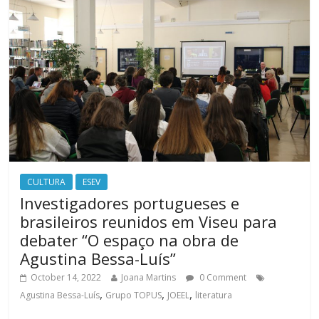
CULTURA
ESEV
Investigadores portugueses e
brasileiros reunidos em Viseu para
debater “O espaço na obra de
Agustina Bessa-Luís”
October 14, 2022
Joana Martins
0 Comment
,
,
,
Agustina Bessa-Luís
Grupo TOPUS
JOEEL
literatura