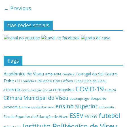
← Previous
Nas redes sociais
Tags
Académico de Viseu
Castro
Carregal do Sal
ambiente
Benfica
Daire
CIM Viseu Dão Lafões
Cine Clube de Viseu
CD Tondela
COVID-19
cinema
coronavírus
cultura
comunicação social
Câmara Municipal de Viseu
desporto
desemprego
ensino superior
economia
empreendedorismo
entrevista
ESEV
futebol
ESTGV
Escola Superior de Educação de Viseu
Instituto Politécnico de Viseu