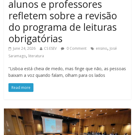
alunos e professores
refletem sobre a revisão
do programa de leituras
obrigatórias
,
June 24, 2026
CS ESEV
0 Comment
ensino
José
,
Saramago
literatura
“Lisboa está cheia de medo, mas finge que não, as pessoas
baixam a voz quando falam, olham para os lados
Read more