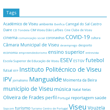
Tags
Académico de Viseu
Castro
Carregal do Sal
ambiente
Benfica
Daire
CIM Viseu Dão Lafões
Cine Clube de Viseu
CD Tondela
COVID-19
cinema
coronavírus
cultura
comunicação social
Câmara Municipal de Viseu
desporto
desemprego
ensino superior
economia
empreendedorismo
entrevista
ESEV
futebol
ESTGV
Escola Superior de Educação de Viseu
Instituto Politécnico de Viseu
futsal
IEFP
Mangualde
IPV
Moimenta da Beira
jornalismo
município de Viseu
música
Natal
Nelas
Oliveira de Frades
perfil
reportagem
saúde
Portugal
Viseu
Vouzela
turismo
Turismo Centro de Portugal
Sopcom