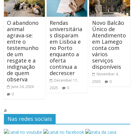
O abandono
Rendas
Novo Balcão
animal
universitária
Único de
agrava‑se:
s disparam
Atendimento
entre o
em Lisboa e
em Lamego
testemunho
no Porto
conta com
de um
enquanto a
vários
resgate e a
oferta
serviços
indignação
continua a
disponíveis
de quem
decrescer
November 4,
observa
December 17,
2020
0
June 24, 2026
2025
0
0
a
Nas redes sociais