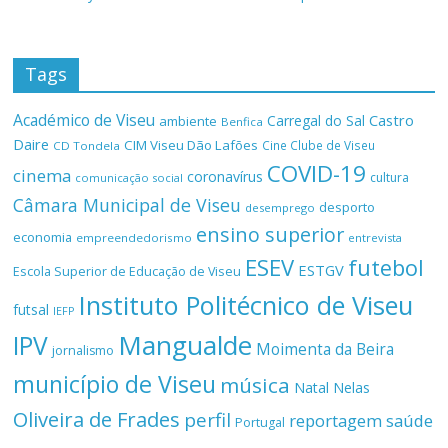
Tags
Académico de Viseu
Castro
Carregal do Sal
ambiente
Benfica
Daire
CIM Viseu Dão Lafões
Cine Clube de Viseu
CD Tondela
COVID-19
cinema
coronavírus
cultura
comunicação social
Câmara Municipal de Viseu
desporto
desemprego
ensino superior
economia
empreendedorismo
entrevista
ESEV
futebol
ESTGV
Escola Superior de Educação de Viseu
Instituto Politécnico de Viseu
futsal
IEFP
Mangualde
IPV
Moimenta da Beira
jornalismo
município de Viseu
música
Natal
Nelas
Oliveira de Frades
perfil
reportagem
saúde
Portugal