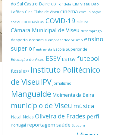
Castro Daire
do Sal
CIM Viseu Dão
CD Tondela
cinema
Lafões
Cine Clube de Viseu
comunicação
COVID-19
coronavírus
cultura
social
Câmara Municipal de Viseu
desemprego
ensino
desporto
economia
empreendedorismo
superior
Escola Superior de
entrevista
ESEV
futebol
ESTGV
Educação de Viseu
Instituto Politécnico
futsal
IEFP
de Viseu
IPV
jornalismo
Mangualde
Moimenta da Beira
município de Viseu
música
Oliveira de Frades
perfil
Natal
Nelas
reportagem
saúde
Portugal
Sopcom