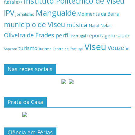
Instituto Politécnico de Viseu
futsal
IEFP
Mangualde
IPV
Moimenta da Beira
jornalismo
município de Viseu
música
Natal
Nelas
Oliveira de Frades
perfil
reportagem
saúde
Portugal
Viseu
Vouzela
turismo
Turismo Centro de Portugal
Sopcom
Nas redes sociais
Prata da Casa
Ciência em Férias