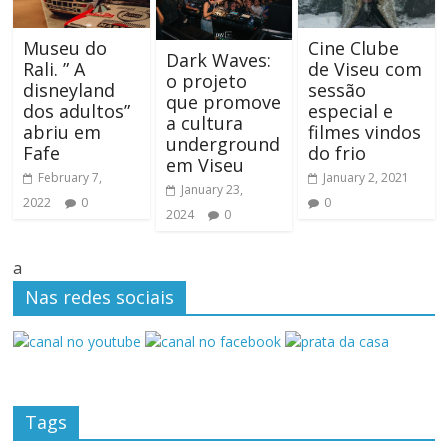
Museu do
Cine Clube
Dark Waves:
Rali. ” A
de Viseu com
o projeto
disneyland
sessão
que promove
dos adultos”
especial e
a cultura
abriu em
filmes vindos
underground
Fafe
do frio
em Viseu
February 7,
January 2, 2021
January 23,
2022
0
0
2024
0
a
Nas redes sociais
Tags