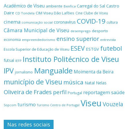
Académico de Viseu
Castro
Carregal do Sal
ambiente
Benfica
Daire
CIM Viseu Dão Lafões
Cine Clube de Viseu
CD Tondela
COVID-19
cinema
coronavírus
cultura
comunicação social
Câmara Municipal de Viseu
desporto
desemprego
ensino superior
economia
empreendedorismo
entrevista
ESEV
futebol
ESTGV
Escola Superior de Educação de Viseu
Instituto Politécnico de Viseu
futsal
IEFP
Mangualde
IPV
Moimenta da Beira
jornalismo
município de Viseu
música
Natal
Nelas
Oliveira de Frades
perfil
reportagem
saúde
Portugal
Viseu
Vouzela
turismo
Turismo Centro de Portugal
Sopcom
Nas redes sociais