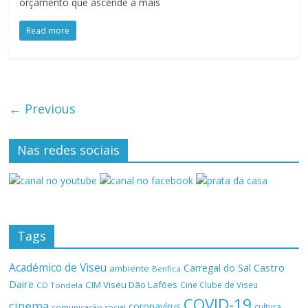
orçamento que ascende a mais
Read more
← Previous
Nas redes sociais
Tags
Académico de Viseu
Castro
Carregal do Sal
ambiente
Benfica
Daire
CIM Viseu Dão Lafões
Cine Clube de Viseu
CD Tondela
COVID-19
cinema
coronavírus
cultura
comunicação social