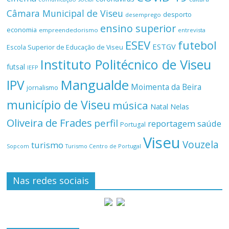
Câmara Municipal de Viseu
desporto
desemprego
ensino superior
economia
empreendedorismo
entrevista
ESEV
futebol
ESTGV
Escola Superior de Educação de Viseu
Instituto Politécnico de Viseu
futsal
IEFP
Mangualde
IPV
Moimenta da Beira
jornalismo
município de Viseu
música
Natal
Nelas
Oliveira de Frades
perfil
reportagem
saúde
Portugal
Viseu
Vouzela
turismo
Turismo Centro de Portugal
Sopcom
Nas redes sociais