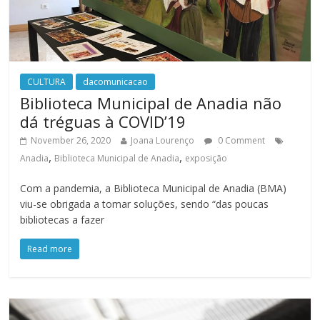
CULTURA
dacomunicacao
Biblioteca Municipal de Anadia não
dá tréguas à COVID’19
November 26, 2020
Joana Lourenço
0 Comment
,
,
Anadia
Biblioteca Municipal de Anadia
exposição
Com a pandemia, a Biblioteca Municipal de Anadia (BMA)
viu-se obrigada a tomar soluções, sendo “das poucas
bibliotecas a fazer
Read more