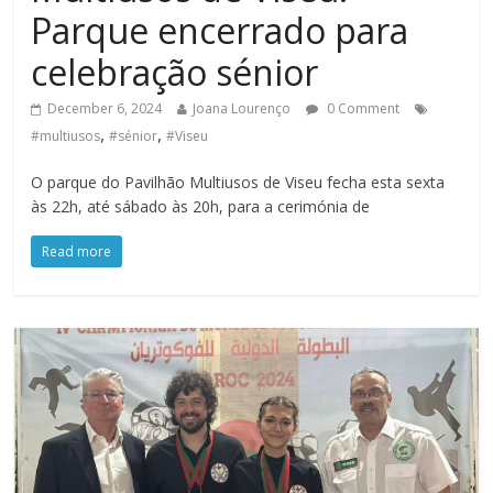
Parque encerrado para
celebração sénior
December 6, 2024
Joana Lourenço
0 Comment
,
,
#multiusos
#sénior
#Viseu
O parque do Pavilhão Multiusos de Viseu fecha esta sexta
às 22h, até sábado às 20h, para a cerimónia de
Read more