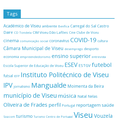
Tags
Académico de Viseu
Castro
Carregal do Sal
ambiente
Benfica
Daire
CIM Viseu Dão Lafões
Cine Clube de Viseu
CD Tondela
COVID-19
cinema
coronavírus
cultura
comunicação social
Câmara Municipal de Viseu
desporto
desemprego
ensino superior
economia
empreendedorismo
entrevista
ESEV
futebol
ESTGV
Escola Superior de Educação de Viseu
Instituto Politécnico de Viseu
futsal
IEFP
Mangualde
IPV
Moimenta da Beira
jornalismo
município de Viseu
música
Natal
Nelas
Oliveira de Frades
perfil
reportagem
saúde
Portugal
Viseu
Vouzela
turismo
Turismo Centro de Portugal
Sopcom