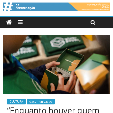
CULTURA
dacomunicacao
“Enquanto houver quem