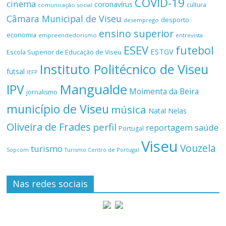
COVID-19
cinema
coronavírus
cultura
comunicação social
Câmara Municipal de Viseu
desporto
desemprego
ensino superior
economia
empreendedorismo
entrevista
ESEV
futebol
ESTGV
Escola Superior de Educação de Viseu
Instituto Politécnico de Viseu
futsal
IEFP
Mangualde
IPV
Moimenta da Beira
jornalismo
município de Viseu
música
Natal
Nelas
Oliveira de Frades
perfil
reportagem
saúde
Portugal
Viseu
Vouzela
turismo
Turismo Centro de Portugal
Sopcom
Nas redes sociais