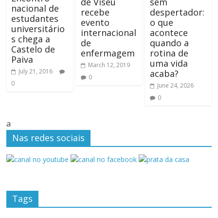
de Viseu
sem
nacional de
recebe
despertador:
estudantes
evento
o que
universitário
internacional
acontece
s chega a
de
quando a
Castelo de
enfermagem
rotina de
Paiva
uma vida
March 12, 2019
July 21, 2016
acaba?
0
0
June 24, 2026
0
a
Nas redes sociais
Tags