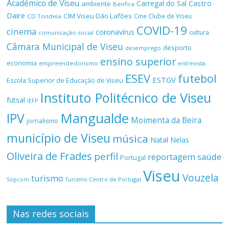
Académico de Viseu
Castro
Carregal do Sal
ambiente
Benfica
Daire
CIM Viseu Dão Lafões
Cine Clube de Viseu
CD Tondela
COVID-19
cinema
coronavírus
cultura
comunicação social
Câmara Municipal de Viseu
desporto
desemprego
ensino superior
economia
empreendedorismo
entrevista
ESEV
futebol
ESTGV
Escola Superior de Educação de Viseu
Instituto Politécnico de Viseu
futsal
IEFP
Mangualde
IPV
Moimenta da Beira
jornalismo
município de Viseu
música
Natal
Nelas
Oliveira de Frades
perfil
reportagem
saúde
Portugal
Viseu
Vouzela
turismo
Turismo Centro de Portugal
Sopcom
Nas redes sociais