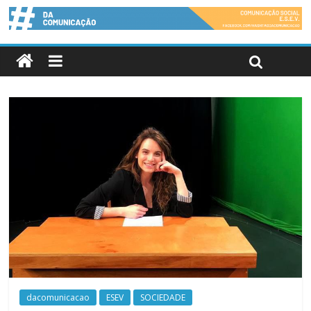
dacomunicacao
ESEV
SOCIEDADE