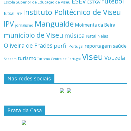
ESEV
futebol
ESTGV
Escola Superior de Educação de Viseu
Instituto Politécnico de Viseu
futsal
IEFP
Mangualde
IPV
Moimenta da Beira
jornalismo
município de Viseu
música
Natal
Nelas
Oliveira de Frades
perfil
reportagem
saúde
Portugal
Viseu
Vouzela
turismo
Turismo Centro de Portugal
Sopcom
Nas redes sociais
Prata da Casa