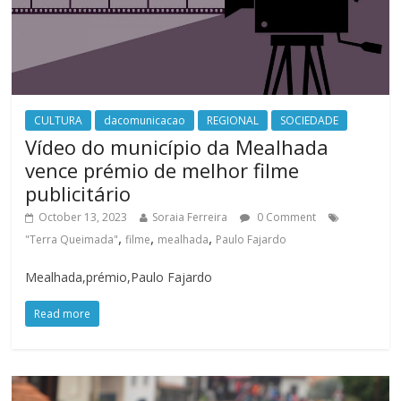
CULTURA
dacomunicacao
REGIONAL
SOCIEDADE
Vídeo do município da Mealhada
vence prémio de melhor filme
publicitário
October 13, 2023
Soraia Ferreira
0 Comment
,
,
,
"Terra Queimada"
filme
mealhada
Paulo Fajardo
Mealhada,prémio,Paulo Fajardo
Read more