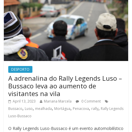
DESPORTO
A adrenalina do Rally Legends Luso –
Bussaco leva ao aumento de
visitantes na vila
April 13, 2023
Mariana Marcela
0 Comment
,
,
,
,
,
,
Bussaco
Luso
mealhada
Mortágua
Penacova
rally
Rally Legends
Luso-Bussaco
O Rally Legends Luso-Bussaco é um evento automobilístico