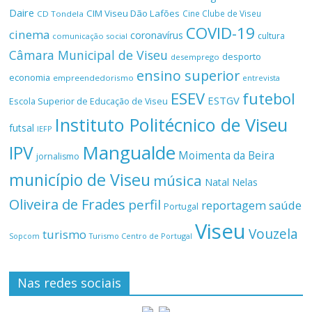
Daire
CIM Viseu Dão Lafões
Cine Clube de Viseu
CD Tondela
COVID-19
cinema
coronavírus
cultura
comunicação social
Câmara Municipal de Viseu
desporto
desemprego
ensino superior
economia
empreendedorismo
entrevista
ESEV
futebol
ESTGV
Escola Superior de Educação de Viseu
Instituto Politécnico de Viseu
futsal
IEFP
Mangualde
IPV
Moimenta da Beira
jornalismo
município de Viseu
música
Natal
Nelas
Oliveira de Frades
perfil
reportagem
saúde
Portugal
Viseu
Vouzela
turismo
Turismo Centro de Portugal
Sopcom
Nas redes sociais