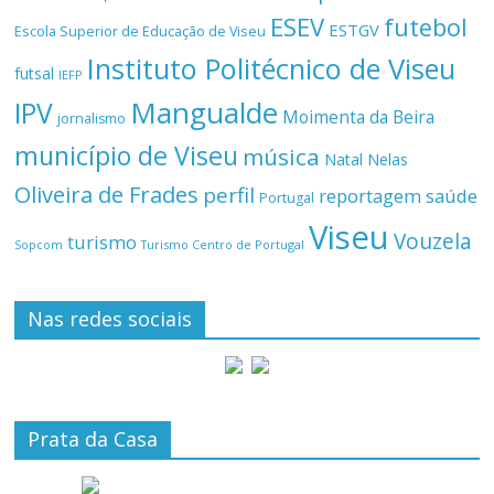
ESEV
futebol
ESTGV
Escola Superior de Educação de Viseu
Instituto Politécnico de Viseu
futsal
IEFP
Mangualde
IPV
Moimenta da Beira
jornalismo
município de Viseu
música
Natal
Nelas
Oliveira de Frades
perfil
reportagem
saúde
Portugal
Viseu
Vouzela
turismo
Turismo Centro de Portugal
Sopcom
Nas redes sociais
Prata da Casa