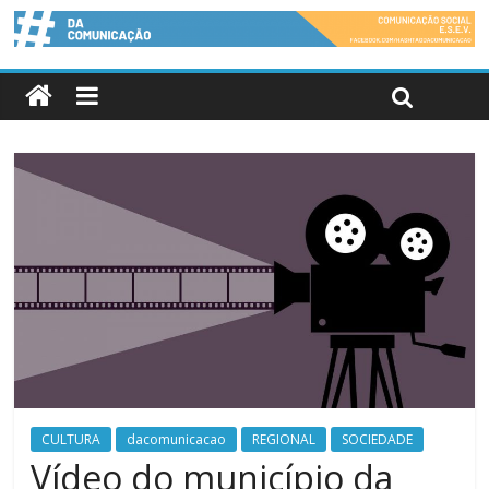
CULTURA
dacomunicacao
REGIONAL
SOCIEDADE
Vídeo do município da