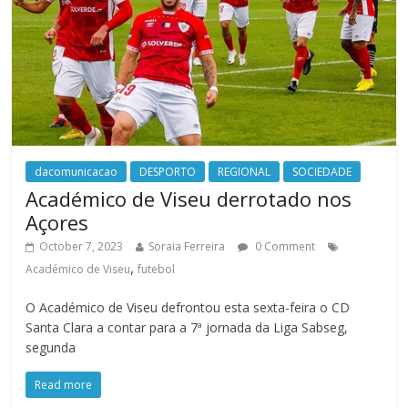
dacomunicacao
DESPORTO
REGIONAL
SOCIEDADE
Académico de Viseu derrotado nos
Açores
October 7, 2023
Soraia Ferreira
0 Comment
,
Académico de Viseu
futebol
O Académico de Viseu defrontou esta sexta-feira o CD
Santa Clara a contar para a 7ª jornada da Liga Sabseg,
segunda
Read more