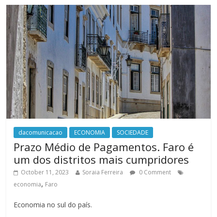
dacomunicacao
ECONOMIA
SOCIEDADE
Prazo Médio de Pagamentos. Faro é
um dos distritos mais cumpridores
October 11, 2023
Soraia Ferreira
0 Comment
,
economia
Faro
Economia no sul do país.