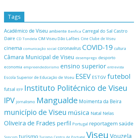
Tags
Académico de Viseu
Castro
Carregal do Sal
ambiente
Benfica
Daire
CIM Viseu Dão Lafões
Cine Clube de Viseu
CD Tondela
COVID-19
cinema
coronavírus
cultura
comunicação social
Câmara Municipal de Viseu
desporto
desemprego
ensino superior
economia
empreendedorismo
entrevista
ESEV
futebol
ESTGV
Escola Superior de Educação de Viseu
Instituto Politécnico de Viseu
futsal
IEFP
Mangualde
IPV
Moimenta da Beira
jornalismo
município de Viseu
música
Natal
Nelas
Oliveira de Frades
perfil
reportagem
saúde
Portugal
Viseu
Vouzela
turismo
Turismo Centro de Portugal
Sopcom