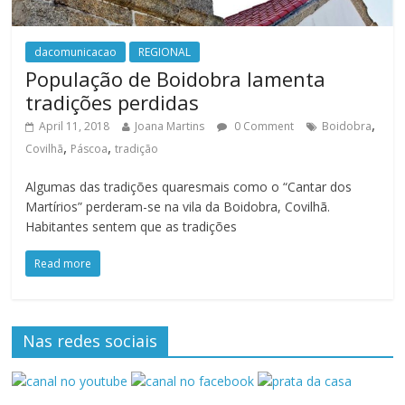
dacomunicacao
REGIONAL
População de Boidobra lamenta
tradições perdidas
,
April 11, 2018
Joana Martins
0 Comment
Boidobra
,
,
Covilhã
Páscoa
tradição
Algumas das tradições quaresmais como o “Cantar dos
Martírios” perderam-se na vila da Boidobra, Covilhã.
Habitantes sentem que as tradições
Read more
Nas redes sociais