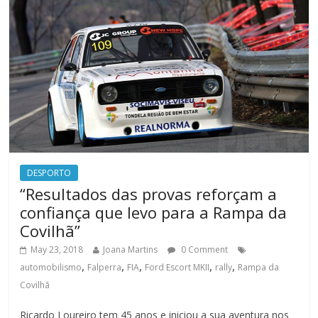
DESPORTO
“Resultados das provas reforçam a
confiança que levo para a Rampa da
Covilhã”
May 23, 2018
Joana Martins
0 Comment
,
,
,
,
,
automobilismo
Falperra
FIA
Ford Escort MKII
rally
Rampa da
Covilhã
Ricardo Loureiro tem 45 anos e iniciou a sua aventura nos