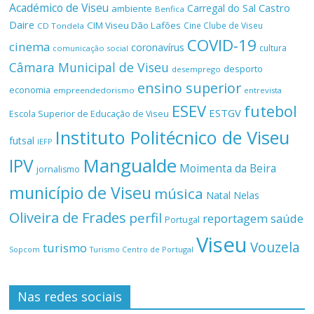
Académico de Viseu
Castro
Carregal do Sal
ambiente
Benfica
Daire
CIM Viseu Dão Lafões
Cine Clube de Viseu
CD Tondela
COVID-19
cinema
coronavírus
cultura
comunicação social
Câmara Municipal de Viseu
desporto
desemprego
ensino superior
economia
empreendedorismo
entrevista
ESEV
futebol
ESTGV
Escola Superior de Educação de Viseu
Instituto Politécnico de Viseu
futsal
IEFP
Mangualde
IPV
Moimenta da Beira
jornalismo
município de Viseu
música
Natal
Nelas
Oliveira de Frades
perfil
reportagem
saúde
Portugal
Viseu
Vouzela
turismo
Turismo Centro de Portugal
Sopcom
Nas redes sociais