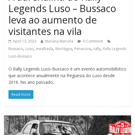
Legends Luso – Bussaco
leva ao aumento de
visitantes na vila
April 13, 2023
Mariana Marcela
0 Comment
,
,
,
,
,
,
Bussaco
Luso
mealhada
Mortágua
Penacova
rally
Rally Legends
Luso-Bussaco
O Rally Legends Luso-Bussaco é um evento automobilístico
que acontece anualmente na freguesia do Luso desde
2016. No ano passado,
Read more