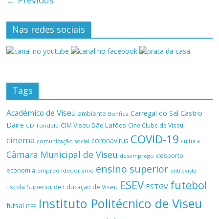
Nas redes sociais
Tags
Académico de Viseu
Castro
Carregal do Sal
ambiente
Benfica
Daire
CIM Viseu Dão Lafões
Cine Clube de Viseu
CD Tondela
COVID-19
cinema
coronavírus
cultura
comunicação social
Câmara Municipal de Viseu
desporto
desemprego
ensino superior
economia
empreendedorismo
entrevista
ESEV
futebol
ESTGV
Escola Superior de Educação de Viseu
Instituto Politécnico de Viseu
futsal
IEFP