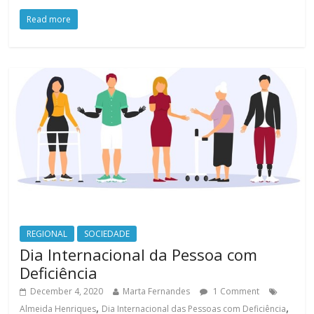
Read more
REGIONAL
SOCIEDADE
Dia Internacional da Pessoa com
Deficiência
December 4, 2020
Marta Fernandes
1 Comment
,
,
Almeida Henriques
Dia Internacional das Pessoas com Deficiência