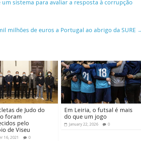
e um sistema para avaliar a resposta à corrupção
mil milhões de euros a Portugal ao abrigo da SURE
tletas de Judo do
Em Leiria, o futsal é mais
ho foram
do que um jogo
cidos pelo
January 22, 2026
0
io de Viseu
r 16, 2021
0