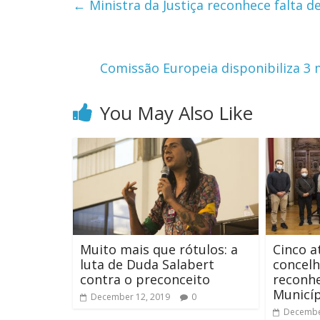
←
Ministra da Justiça reconhece falta d
Comissão Europeia disponibiliza 3 
You May Also Like
Muito mais que rótulos: a
Cinco a
luta de Duda Salabert
concel
contra o preconceito
reconhe
Municíp
December 12, 2019
0
Decembe