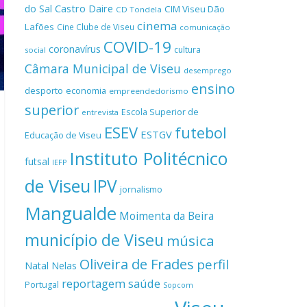
Castro Daire
do Sal
CIM Viseu Dão
CD Tondela
cinema
Lafões
Cine Clube de Viseu
comunicação
COVID-19
coronavírus
cultura
social
Câmara Municipal de Viseu
desemprego
ensino
desporto
economia
empreendedorismo
superior
Escola Superior de
entrevista
ESEV
futebol
ESTGV
Educação de Viseu
Instituto Politécnico
futsal
IEFP
de Viseu
IPV
jornalismo
Mangualde
Moimenta da Beira
município de Viseu
música
Oliveira de Frades
perfil
Natal
Nelas
reportagem
saúde
Portugal
Sopcom