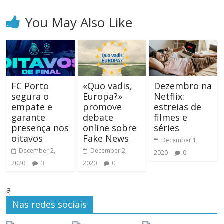
You May Also Like
FC Porto
«Quo vadis,
Dezembro na
segura o
Europa?»
Netflix:
empate e
promove
estreias de
garante
debate
filmes e
presença nos
online sobre
séries
oitavos
Fake News
December 1,
December 2,
December 2,
2020
0
2020
0
2020
0
a
Nas redes sociais