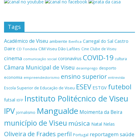
Tags
Académico de Viseu
Castro
Carregal do Sal
ambiente
Benfica
Daire
CIM Viseu Dão Lafões
Cine Clube de Viseu
CD Tondela
COVID-19
cinema
coronavírus
cultura
comunicação social
Câmara Municipal de Viseu
desporto
desemprego
ensino superior
economia
empreendedorismo
entrevista
ESEV
futebol
ESTGV
Escola Superior de Educação de Viseu
Instituto Politécnico de Viseu
futsal
IEFP
Mangualde
IPV
Moimenta da Beira
jornalismo
município de Viseu
música
Natal
Nelas
Oliveira de Frades
perfil
reportagem
saúde
Portugal