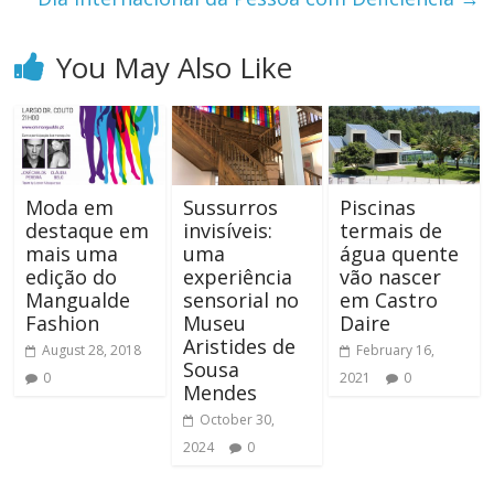
You May Also Like
Moda em
Sussurros
Piscinas
destaque em
invisíveis:
termais de
mais uma
uma
água quente
edição do
experiência
vão nascer
Mangualde
sensorial no
em Castro
Fashion
Museu
Daire
Aristides de
August 28, 2018
February 16,
Sousa
0
2021
0
Mendes
October 30,
2024
0