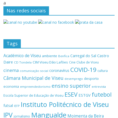
a
Nas redes sociais
Tags
Académico de Viseu
Castro
Carregal do Sal
ambiente
Benfica
Daire
CIM Viseu Dão Lafões
Cine Clube de Viseu
CD Tondela
COVID-19
cinema
coronavírus
cultura
comunicação social
Câmara Municipal de Viseu
desporto
desemprego
ensino superior
economia
empreendedorismo
entrevista
ESEV
futebol
ESTGV
Escola Superior de Educação de Viseu
Instituto Politécnico de Viseu
futsal
IEFP
Mangualde
IPV
Moimenta da Beira
jornalismo